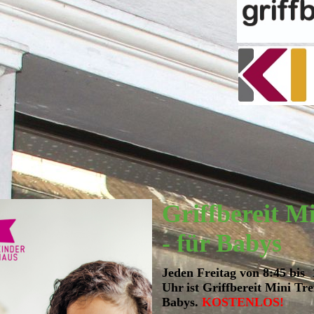
Griffbereit M
-
für Babys
Jeden Freitag von 8:45 bis 
Uhr
ist Griffbereit Mini Tre
Babys.
KOSTENLOS!