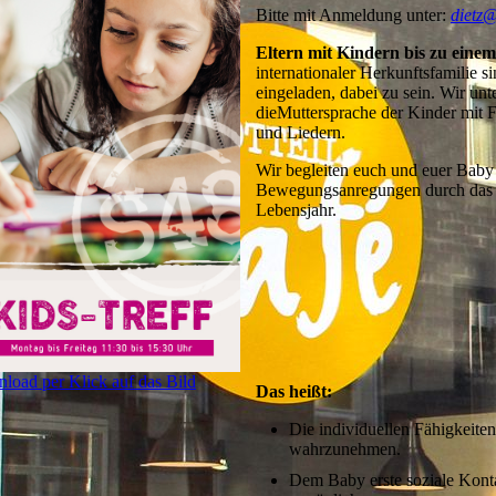
Bitte mit Anmeldung unter:
dietz
Eltern mit Kindern bis zu eine
internationaler Herkunftsfamilie si
eingeladen, dabei zu sein. Wir unt
dieMuttersprache der Kinder mit F
und Liedern.
Wir begleiten euch und euer Baby 
Bewegungsanregungen durch das 
Lebensjahr.
load per Klick auf das Bild
Das heißt:
Die individuellen Fähigkeite
wahrzunehmen.
Dem Baby erste soziale Konta