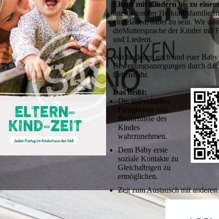
Eltern mit Kindern bis zu eine
internationaler Herkunftsfamilie si
eingeladen, dabei zu sein. Wir unt
dieMuttersprache der Kinder mit F
und Liedern.
Wir begleiten euch und euer Baby 
Bewegungsanregungen durch das 
Lebensjahr.
Das heißt:
Die individuellen
Fähigkeiten und
Bedürfnisse des
Kindes
wahrzunehmen.
Dem Baby erste
soziale Kontakte zu
Gleichaltrigen zu
ermöglichen.
Zeit zum Austausch mit anderen 