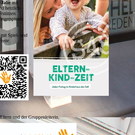
m Jahr
mit
nd herzlich
erstützen
ingerspielen
mit Spiel- und
erste
Eltern und der Gruppenleiterin.