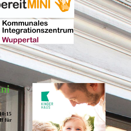
ini
10:15
ff für