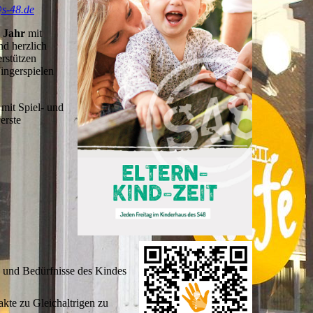
@s-48.de
m Jahr
mit
nd herzlich
erstützen
ingerspielen
mit Spiel- und
erste
n und Bedürfnisse des Kindes
kte zu Gleichaltrigen zu