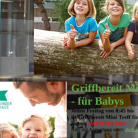
Griffbereit M
-
für Babys
Jeden Freitag von 8:45 bis
ist Griffbereit Mini Treff fü
Babys.
KOSTENLOS!
Bitte mit Anmeldung unter:
dietz