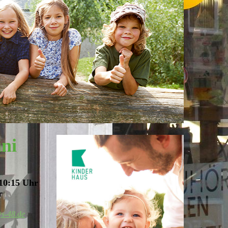
ini
 10:15 Uhr
r
@s-48.de