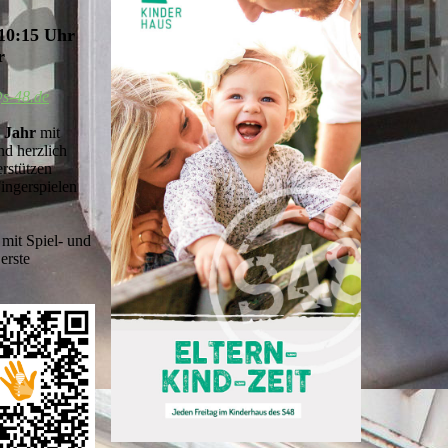
 10:15 Uhr
r
@s-48.de
m Jahr
mit
nd herzlich
erstützen
ingerspielen
mit Spiel- und
erste