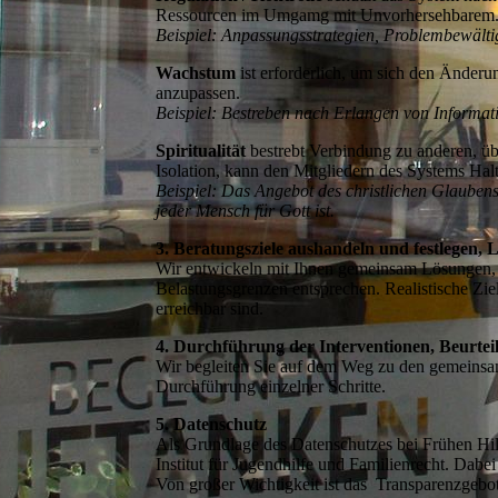
Ressourcen im Umgamg mit Unvorhersehbarem
Beispiel: Anpassungsstrategien, Problembewält
Wachstum
ist erforderlich, um sich den Änder
anzupassen.
Beispiel: Bestreben nach Erlangen von Informa
Spiritualität
bestrebt Verbindung zu anderen, üb
Isolation, kann den Mitgliedern des Systems Ha
Beispiel: Das Angebot des christlichen Glauben
jeder Mensch für Gott ist.
3. Beratungsziele aushandeln und festlegen, 
Wir entwickeln mit Ihnen gemeinsam Lösungen, w
Belastungsgrenzen entsprechen. Realistische Ziel
erreichbar sind.
4. Durchführung der Interventionen, Beurtei
Wir begleiten Sie auf dem Weg zu den gemeinsam
Durchführung einzelner Schritte.
5. Datenschutz
Als Grundlage des Datenschutzes bei Frühen Hi
Institut für Jugendhilfe und Familienrecht. Dabei
Von großer Wichtigkeit ist das Transparenzgebo