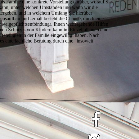
als Familie eine konkrete Vorstellung darüber, worauf Sie
n kann, unter welchen Umständen und wann wir die
itergeben, und in welchem Umfang Sie hierüber
nsaufbau und -erhalt besteht die Chance, durch eine
chweigepflichtsentbindung), Ihnen weitergehende Hilfen
amen Schutzes von Kindern kann im Einzelfall auch eine
Beteiligten in der Familie eingewilligt haben. Nach
es eine fachliche Beratung durch eine "insoweit