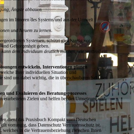
.
igung, Ängste abbauen
ungen im Inneren des Systems und aus der Umwelt
tionen und Neuem zu lernen.
ergeordneten Systemen, schützt gleichzeitig vor
lt und Geborgenheit geben.
s kann dem Individuum deutlich machen, wie wertvoll ein
Lösungen entwickeln, Interventionen planen
elche Ihrer individuellen Situation und
e sind uns dabei wichtig, die in überschaubaren Schritten
len und Evaluieren des Beratungsprozesses
 erarbeiteten Zielen und helfen bei der Umsetzung und
lfen dient das Praxisbuch Kompakt vom Deutschen
 gilt vorrangig, dass Datenschutz Vertrauensschutz ist.
t, welches in die Vertrauensbeziehung zwischen Ihnen