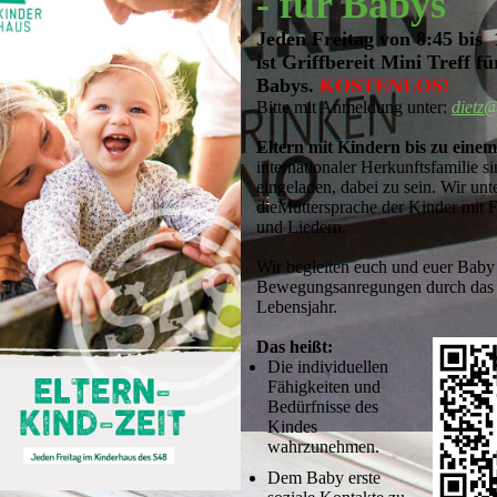
-
für Babys
Jeden Freitag von 8:45 bis
ist Griffbereit Mini Treff fü
Babys.
KOSTENLOS!
Bitte mit Anmeldung unter:
dietz
Eltern mit Kindern bis zu eine
internationaler Herkunftsfamilie si
eingeladen, dabei zu sein. Wir unt
dieMuttersprache der Kinder mit F
und Liedern.
Wir begleiten euch und euer Baby 
Bewegungsanregungen durch das 
Lebensjahr.
Das heißt:
Die individuellen
Fähigkeiten und
Bedürfnisse des
Kindes
wahrzunehmen.
Dem Baby erste