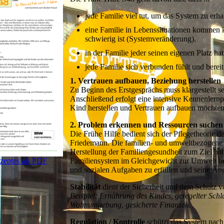
jede Familie viel tut, um das System zu erha
eine Familie in Lebenssituationen kommen k
schwierig ist (Systemveränderung).
in der Familie jeder seinen eigenen Platz ha
jede Familie sich verbunden fühlt und bereit
1. Vertrauen aufbauen, Beziehung herstellen
Zu Beginn des Erstgesprächs muss klargestellt se
Anschließend erfolgt eine intensive Kennenlern
Kind herstellen und Vertrauen aufbauen möchten
2. Problem erkennen und Ressourcen suchen
Die Frühe Hilfe bedient sich der Pflegetheorie 
Friedemann. Die familien- und umweltbezogene P
Herstellung der Familiengesundheit zum Ziel hat
eptes als PDF
Familiensystem im Gleichgewicht zur Umwelt befi
und sozialen Aufgaben zu erfüllen und seine Äng
Stabilität
dient der Sicherheit und dem Schutz vo
Beispiel: Ernährung des Kindes, geregelter Sch
Wohnumgebung, gesicherte Finanzen.
Regulation / Kontrolle
schützt das System nach