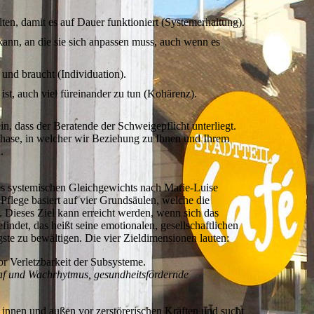
lten, damit es auf Dauer funktioniert (Systemerhaltung).
ann, an die sie sich anpassen muss, auch wenn es
t und braucht (Individuation).
 ist, auch viel füreinander zu tun (Kohärenz).
in, dass der Beratende der Schweigepflicht unterliegt.
phase, in welcher wir Beziehung zu Ihnen und Ihrem
.
des systemischen Gleichgewichts nach Marie-Luise
flege basiert auf vier Grundsäulen, welche die
. Dieses Ziel kann erreicht werden, wenn sich das
ndet, das heißt seine emotionalen, gesellschaftlichen
ste zu bewältigen. Die vier Zieldimensionen lauten:
r Verletzbarkeit der Subsysteme.
laf und Wachrhytmus, gesundheitsfördernde
 innen und außen vor zerstörerischen Kräften und sucht