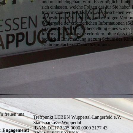
und uns miteingebaut wird. Es ermöglicht Ihnen 
sich einlassen, welche Folgen das für Sie habe
Informationen über das familiäre Geschehen we
mitbestimmen. Bei einem glaubwürdigen Vertraue
Weitergabe der erforderlichen Informationen (S
zu ermöglichen. Die Sicherstellung eines wirks
Informationsweitergabe erfordern, ohne dass die 
fachlicher Einschätzung ist zum Schutz des Kind
erfahrene Fachkraft" durchzuführen.
ir freuen uns
Treffpunkt LEBEN Wuppertal-Langerfeld e.V.
u
Stadtsparkasse Wuppertal
IBAN: DE17 3305 0000 0000 3177 43
hr Engagement!