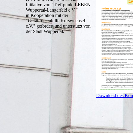
Initiative von "Treffpunkt LEBEN
Wuppertal-Langerfeld e.V."
in Kooperation mit der
"Gefährdetenhilfe Kurswechsel
e.V." gefördert und unterstützt von
der Stadt Wuppertal.
Download des Konz